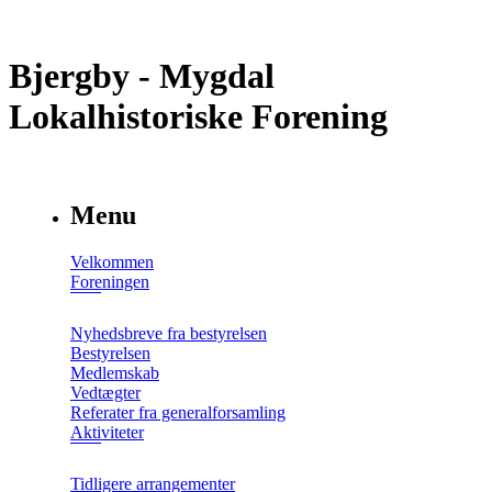
Bjergby - Mygdal
Lokalhistoriske Forening
Menu
Velkommen
Foreningen
Nyhedsbreve fra bestyrelsen
Bestyrelsen
Medlemskab
Vedtægter
Referater fra generalforsamling
Aktiviteter
Tidligere arrangementer