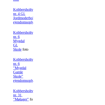
Kobbersholtvej
nr. 4 Gl.
Jordmoderbolig
ejendomsoplysninger
Kobbersholtvej
nr. 6
Mygdal
Gl.
Skole
foto
Kobbersholtvej
nr. 6
"Mygdal
Gamle
Skole"
ejendomsoplysning
Kobbersholtvej
nr. 31
"Mølager"
foto