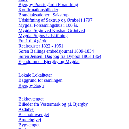
Bjergby Præstegård i Forandring
Konfirmationsbilleder
Brandtaksationer i Sakstrup
Udskiftning af Saxtrup og Ørnbøl i 1797
Mygdal Forsamlingshus i 100 år.
Mygdal Sogn ved Kristian Grøntved
Mygdal Sogns Udskiftning
Fra 1 til 4 gårde
Realregister 1822 - 1951
Søren Ballings embedsjournal 1809-1834
Søren Jensen. Dagbog fra Dybbøl 1863-1864
Ejendomme i Bjergby og Mygdal
Lokale Lokaliteter
Baggrund for samlingen
Bjergby Sogn
Bakkevænget
Billeder fra Vestermark og gl. Bjergby
Asdalvej
Bastholmvænget
Brudehøjvej
Bygvænget