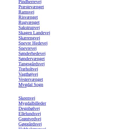
Pindherrevej
Præstevænget
Ramsvej
Risvænget
Rugvænget
Sakstrupvej
Skagen Landevej
Skærengvej
Snevre Hedevej
Snevrevej
Sønderhedevej
Søndervænget
Tangsgårdsvej
Træholtvej
Vagthøjvej
Vestervænget
Mygdal Sogn
Skeenvej
Mygdalbilleder
Degnbølvej
Ellelundsvej
Grøntvedvej
Gøggårdsvej