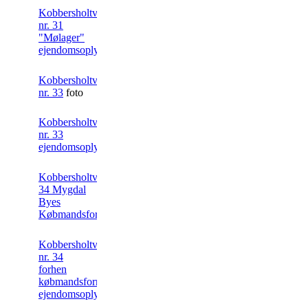
Kobbersholtvej
nr. 31
"Mølager"
ejendomsoplysning
Kobbersholtvej
nr. 33
foto
Kobbersholtvej
nr. 33
ejendomsoplysning
Kobbersholtvej
34 Mygdal
Byes
Købmandsforretning foto
Kobbersholtvej
nr. 34
forhen
købmandsforretnig
ejendomsoplysning