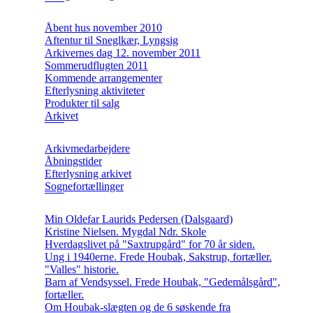
Åbent hus november 2010
Aftentur til Sneglkær, Lyngsig
Arkivernes dag 12. november 2011
Sommerudflugten 2011
Kommende arrangementer
Efterlysning aktiviteter
Produkter til salg
Arkivet
Arkivmedarbejdere
Åbningstider
Efterlysning arkivet
Sognefortællinger
Min Oldefar Laurids Pedersen (Dalsgaard)
Kristine Nielsen. Mygdal Ndr. Skole
Hverdagslivet på "Saxtrupgård" for 70 år siden.
Ung i 1940erne. Frede Houbak, Sakstrup, fortæller.
"Valles" historie.
Barn af Vendsyssel. Frede Houbak, "Gedemålsgård",
fortæller.
Om Houbak-slægten og de 6 søskende fra