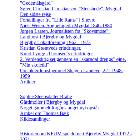
"Gedemålsgård"
Søren Christian Christiansen, "Stenshede", Mygdal
Den sidste rejse
Fortællinger fra "Lille Rams" i Snevre
Niels Weien. Sognefoged i Mygdal 1846-1880
Jørgen Larsen. Journalisten fra "Skovsmose".
Landpost i Bjergby og Mygdal
Bjergby Lokalforening 1962 - 1973
Kristian Grøntveds erindringer.
Knud Lyngø -Thomsen`s erindringer.
2. Verdenskrig set gennem en "skarndal-drengs" øjne.
"Min skoletid"
Om alderdomshjemmet Skagen Landevej 221 1948-
1959
Artikler
Sophie Steensdatter Brahe
Gårdmøller i Bjergby og Mygdal
Noget gammelt forgår - noget nyt opstår.
Artikel om Thomas Bæk
Kildesamlinger
Historien om KFUM spejderne i Bjergby Mygdal 1972 -
2021