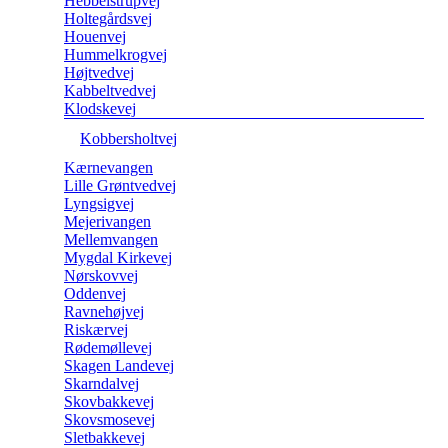
Hebbelstrupvej
Holtegårdsvej
Houenvej
Hummelkrogvej
Højtvedvej
Kabbeltvedvej
Klodskevej
Kobbersholtvej
Kærnevangen
Lille Grøntvedvej
Lyngsigvej
Mejerivangen
Mellemvangen
Mygdal Kirkevej
Nørskovvej
Oddenvej
Ravnehøjvej
Riskærvej
Rødemøllevej
Skagen Landevej
Skarndalvej
Skovbakkevej
Skovsmosevej
Sletbakkevej