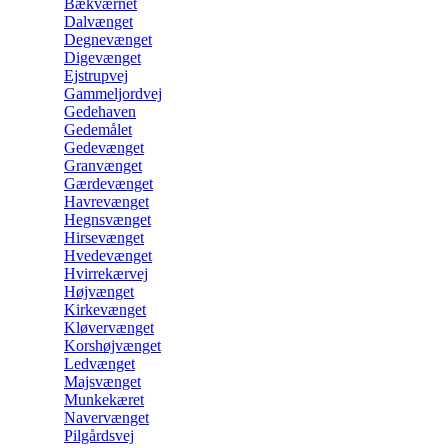
Bækværnet
Dalvænget
Degnevænget
Digevænget
Ejstrupvej
Gammeljordvej
Gedehaven
Gedemålet
Gedevænget
Granvænget
Gærdevænget
Havrevænget
Hegnsvænget
Hirsevænget
Hvedevænget
Hvirrekærvej
Højvænget
Kirkevænget
Kløvervænget
Korshøjvænget
Ledvænget
Majsvænget
Munkekæret
Navervænget
Pilgårdsvej