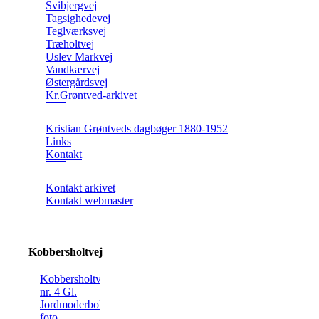
Svibjergvej
Tagsighedevej
Teglværksvej
Træholtvej
Uslev Markvej
Vandkærvej
Østergårdsvej
Kr.Grøntved-arkivet
Kristian Grøntveds dagbøger 1880-1952
Links
Kontakt
Kontakt arkivet
Kontakt webmaster
Kobbersholtvej
Kobbersholtvej
nr. 4 Gl.
Jordmoderbolig
foto