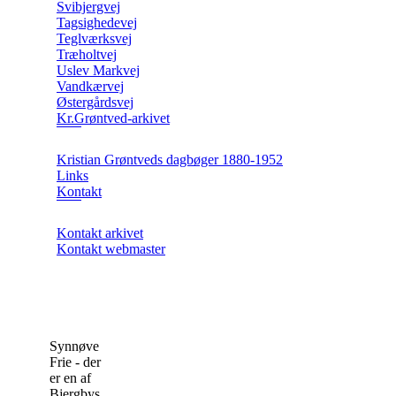
Svibjergvej
Tagsighedevej
Teglværksvej
Træholtvej
Uslev Markvej
Vandkærvej
Østergårdsvej
Kr.Grøntved-arkivet
Kristian Grøntveds dagbøger 1880-1952
Links
Kontakt
Kontakt arkivet
Kontakt webmaster
Synnøve
Frie - der
er en af
Bjergbys