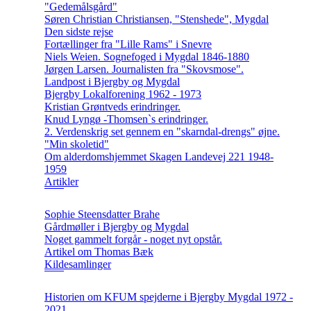
"Gedemålsgård"
Søren Christian Christiansen, "Stenshede", Mygdal
Den sidste rejse
Fortællinger fra "Lille Rams" i Snevre
Niels Weien. Sognefoged i Mygdal 1846-1880
Jørgen Larsen. Journalisten fra "Skovsmose".
Landpost i Bjergby og Mygdal
Bjergby Lokalforening 1962 - 1973
Kristian Grøntveds erindringer.
Knud Lyngø -Thomsen`s erindringer.
2. Verdenskrig set gennem en "skarndal-drengs" øjne.
"Min skoletid"
Om alderdomshjemmet Skagen Landevej 221 1948-
1959
Artikler
Sophie Steensdatter Brahe
Gårdmøller i Bjergby og Mygdal
Noget gammelt forgår - noget nyt opstår.
Artikel om Thomas Bæk
Kildesamlinger
Historien om KFUM spejderne i Bjergby Mygdal 1972 -
2021