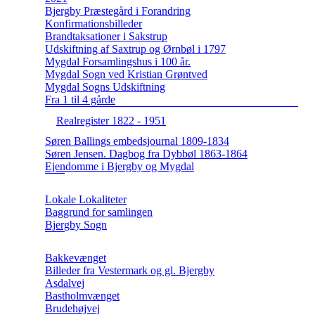
Bjergby Præstegård i Forandring
Konfirmationsbilleder
Brandtaksationer i Sakstrup
Udskiftning af Saxtrup og Ørnbøl i 1797
Mygdal Forsamlingshus i 100 år.
Mygdal Sogn ved Kristian Grøntved
Mygdal Sogns Udskiftning
Fra 1 til 4 gårde
Realregister 1822 - 1951
Søren Ballings embedsjournal 1809-1834
Søren Jensen. Dagbog fra Dybbøl 1863-1864
Ejendomme i Bjergby og Mygdal
Lokale Lokaliteter
Baggrund for samlingen
Bjergby Sogn
Bakkevænget
Billeder fra Vestermark og gl. Bjergby
Asdalvej
Bastholmvænget
Brudehøjvej