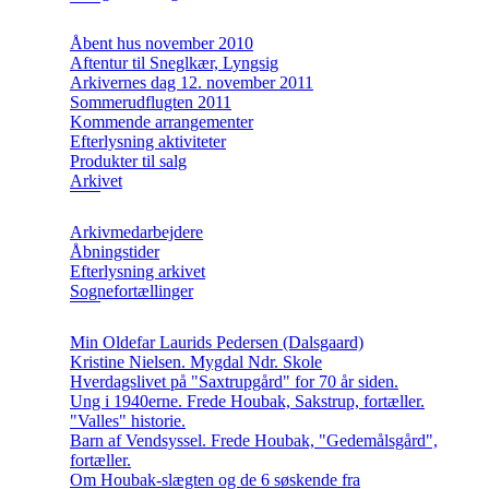
Åbent hus november 2010
Aftentur til Sneglkær, Lyngsig
Arkivernes dag 12. november 2011
Sommerudflugten 2011
Kommende arrangementer
Efterlysning aktiviteter
Produkter til salg
Arkivet
Arkivmedarbejdere
Åbningstider
Efterlysning arkivet
Sognefortællinger
Min Oldefar Laurids Pedersen (Dalsgaard)
Kristine Nielsen. Mygdal Ndr. Skole
Hverdagslivet på "Saxtrupgård" for 70 år siden.
Ung i 1940erne. Frede Houbak, Sakstrup, fortæller.
"Valles" historie.
Barn af Vendsyssel. Frede Houbak, "Gedemålsgård",
fortæller.
Om Houbak-slægten og de 6 søskende fra