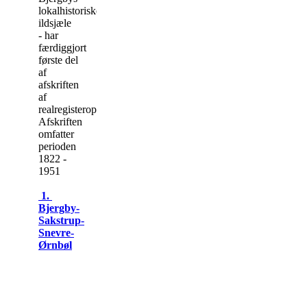
lokalhistoriske
ildsjæle
- har
færdiggjort
første del
af
afskriften
af
realregisteroplysningerne.
Afskriften
omfatter
perioden
1822 -
1951
1.
Bjergby-
Sakstrup-
Snevre-
Ørnbøl