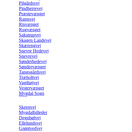
Pilgårdsvej
Pindherrevej
Præstevænget
Ramsvej
Risvænget
Rugvænget
Sakstrupvej
Skagen Landevej
Skærengvej
Snevre Hedevej
Snevrevej
Sønderhedevej
Søndervænget
Tangsgårdsvej
Træholtvej
Vagthøjvej
Vestervænget
Mygdal Sogn
Skeenvej
Mygdalbilleder
Degnbølvej
Ellelundsvej
Grøntvedvej