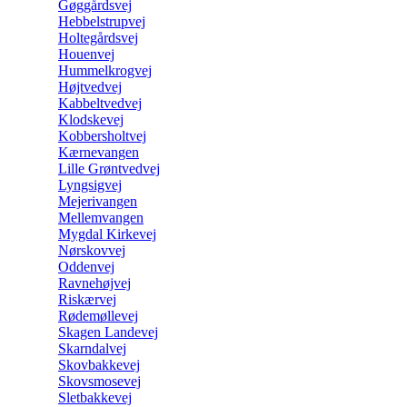
Gøggårdsvej
Hebbelstrupvej
Holtegårdsvej
Houenvej
Hummelkrogvej
Højtvedvej
Kabbeltvedvej
Klodskevej
Kobbersholtvej
Kærnevangen
Lille Grøntvedvej
Lyngsigvej
Mejerivangen
Mellemvangen
Mygdal Kirkevej
Nørskovvej
Oddenvej
Ravnehøjvej
Riskærvej
Rødemøllevej
Skagen Landevej
Skarndalvej
Skovbakkevej
Skovsmosevej
Sletbakkevej