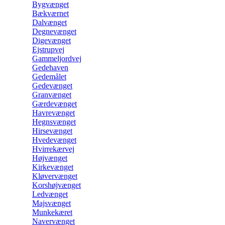
Bygvænget
Bækværnet
Dalvænget
Degnevænget
Digevænget
Ejstrupvej
Gammeljordvej
Gedehaven
Gedemålet
Gedevænget
Granvænget
Gærdevænget
Havrevænget
Hegnsvænget
Hirsevænget
Hvedevænget
Hvirrekærvej
Højvænget
Kirkevænget
Kløvervænget
Korshøjvænget
Ledvænget
Majsvænget
Munkekæret
Navervænget