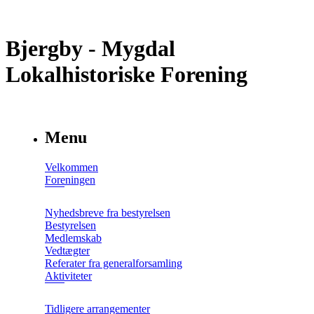
Bjergby - Mygdal
Lokalhistoriske Forening
Menu
Velkommen
Foreningen
Nyhedsbreve fra bestyrelsen
Bestyrelsen
Medlemskab
Vedtægter
Referater fra generalforsamling
Aktiviteter
Tidligere arrangementer