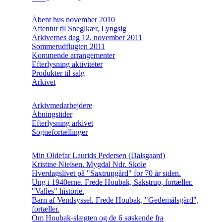
Åbent hus november 2010
Aftentur til Sneglkær, Lyngsig
Arkivernes dag 12. november 2011
Sommerudflugten 2011
Kommende arrangementer
Efterlysning aktiviteter
Produkter til salg
Arkivet
Arkivmedarbejdere
Åbningstider
Efterlysning arkivet
Sognefortællinger
Min Oldefar Laurids Pedersen (Dalsgaard)
Kristine Nielsen. Mygdal Ndr. Skole
Hverdagslivet på "Saxtrupgård" for 70 år siden.
Ung i 1940erne. Frede Houbak, Sakstrup, fortæller.
"Valles" historie.
Barn af Vendsyssel. Frede Houbak, "Gedemålsgård",
fortæller.
Om Houbak-slægten og de 6 søskende fra