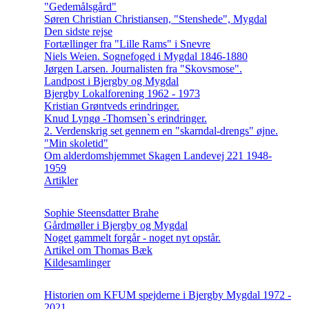
"Gedemålsgård"
Søren Christian Christiansen, "Stenshede", Mygdal
Den sidste rejse
Fortællinger fra "Lille Rams" i Snevre
Niels Weien. Sognefoged i Mygdal 1846-1880
Jørgen Larsen. Journalisten fra "Skovsmose".
Landpost i Bjergby og Mygdal
Bjergby Lokalforening 1962 - 1973
Kristian Grøntveds erindringer.
Knud Lyngø -Thomsen`s erindringer.
2. Verdenskrig set gennem en "skarndal-drengs" øjne.
"Min skoletid"
Om alderdomshjemmet Skagen Landevej 221 1948-
1959
Artikler
Sophie Steensdatter Brahe
Gårdmøller i Bjergby og Mygdal
Noget gammelt forgår - noget nyt opstår.
Artikel om Thomas Bæk
Kildesamlinger
Historien om KFUM spejderne i Bjergby Mygdal 1972 -
2021