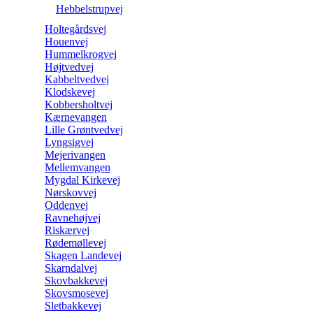
Hebbelstrupvej
Holtegårdsvej
Houenvej
Hummelkrogvej
Højtvedvej
Kabbeltvedvej
Klodskevej
Kobbersholtvej
Kærnevangen
Lille Grøntvedvej
Lyngsigvej
Mejerivangen
Mellemvangen
Mygdal Kirkevej
Nørskovvej
Oddenvej
Ravnehøjvej
Riskærvej
Rødemøllevej
Skagen Landevej
Skarndalvej
Skovbakkevej
Skovsmosevej
Sletbakkevej