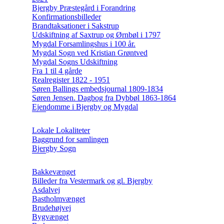
Bjergby Præstegård i Forandring
Konfirmationsbilleder
Brandtaksationer i Sakstrup
Udskiftning af Saxtrup og Ørnbøl i 1797
Mygdal Forsamlingshus i 100 år.
Mygdal Sogn ved Kristian Grøntved
Mygdal Sogns Udskiftning
Fra 1 til 4 gårde
Realregister 1822 - 1951
Søren Ballings embedsjournal 1809-1834
Søren Jensen. Dagbog fra Dybbøl 1863-1864
Ejendomme i Bjergby og Mygdal
Lokale Lokaliteter
Baggrund for samlingen
Bjergby Sogn
Bakkevænget
Billeder fra Vestermark og gl. Bjergby
Asdalvej
Bastholmvænget
Brudehøjvej
Bygvænget