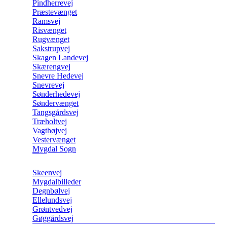
Pindherrevej
Præstevænget
Ramsvej
Risvænget
Rugvænget
Sakstrupvej
Skagen Landevej
Skærengvej
Snevre Hedevej
Snevrevej
Sønderhedevej
Søndervænget
Tangsgårdsvej
Træholtvej
Vagthøjvej
Vestervænget
Mygdal Sogn
Skeenvej
Mygdalbilleder
Degnbølvej
Ellelundsvej
Grøntvedvej
Gøggårdsvej