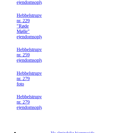
ejendomsoplysninger
Hebbelstrupvej
nr. 229
"Røde
Mølle"
ejendomsoplysninger
Hebbelstrupvej
nr. 259
ejendomsoplysninger
Hebbelstrupvej
nr. 279
foto
Hebbelstrupvej
nr. 279
ejendomsoplysninger
Vis almindelig hjemmeside