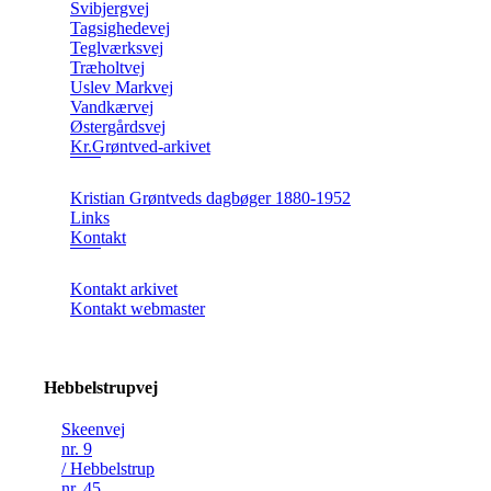
Svibjergvej
Tagsighedevej
Teglværksvej
Træholtvej
Uslev Markvej
Vandkærvej
Østergårdsvej
Kr.Grøntved-arkivet
Kristian Grøntveds dagbøger 1880-1952
Links
Kontakt
Kontakt arkivet
Kontakt webmaster
Hebbelstrupvej
Skeenvej
nr. 9
/ Hebbelstrupvej
nr. 45