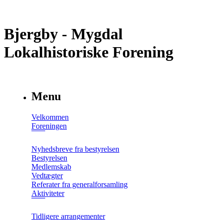
Bjergby - Mygdal
Lokalhistoriske Forening
Menu
Velkommen
Foreningen
Nyhedsbreve fra bestyrelsen
Bestyrelsen
Medlemskab
Vedtægter
Referater fra generalforsamling
Aktiviteter
Tidligere arrangementer