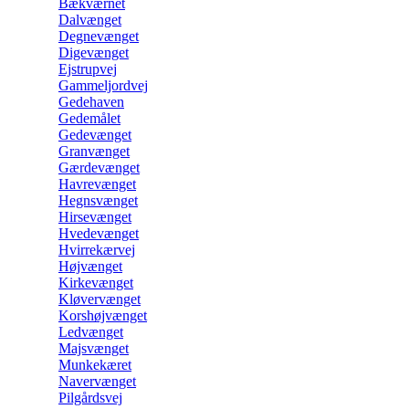
Bækværnet
Dalvænget
Degnevænget
Digevænget
Ejstrupvej
Gammeljordvej
Gedehaven
Gedemålet
Gedevænget
Granvænget
Gærdevænget
Havrevænget
Hegnsvænget
Hirsevænget
Hvedevænget
Hvirrekærvej
Højvænget
Kirkevænget
Kløvervænget
Korshøjvænget
Ledvænget
Majsvænget
Munkekæret
Navervænget
Pilgårdsvej