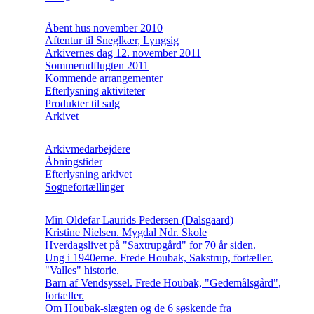
Åbent hus november 2010
Aftentur til Sneglkær, Lyngsig
Arkivernes dag 12. november 2011
Sommerudflugten 2011
Kommende arrangementer
Efterlysning aktiviteter
Produkter til salg
Arkivet
Arkivmedarbejdere
Åbningstider
Efterlysning arkivet
Sognefortællinger
Min Oldefar Laurids Pedersen (Dalsgaard)
Kristine Nielsen. Mygdal Ndr. Skole
Hverdagslivet på "Saxtrupgård" for 70 år siden.
Ung i 1940erne. Frede Houbak, Sakstrup, fortæller.
"Valles" historie.
Barn af Vendsyssel. Frede Houbak, "Gedemålsgård",
fortæller.
Om Houbak-slægten og de 6 søskende fra