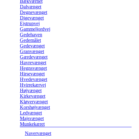
Bækværnet
Dalvænget
Degnevænget
Digevænget
Ejstrupvej
Gammeljordvej
Gedehaven
Gedemålet
Gedevænget
Granvænget
Gærdevænget
Havrevænget
Hegnsvænget
Hirsevænget
Hvedevænget
Hvirrekærvej
Højvænget
Kirkevænget
Kløvervænget
Korshøjvænget
Ledvænget
Majsvænget
Munkekæret
Navervænget