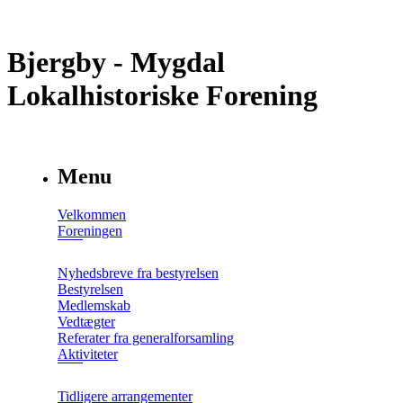
Bjergby - Mygdal
Lokalhistoriske Forening
Menu
Velkommen
Foreningen
Nyhedsbreve fra bestyrelsen
Bestyrelsen
Medlemskab
Vedtægter
Referater fra generalforsamling
Aktiviteter
Tidligere arrangementer