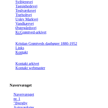
Svibjergvej
Tagsighedevej
Teglværksvej
Træholtvej
Uslev Markvej
Vandkærvej
Østergårdsvej
Kr.Grøntved-arkivet
Kristian Grøntveds dagbøger 1880-1952
Links
Kontakt
Kontakt arkivet
Kontakt webmaster
Navervænget
Navervænget
nr. 1
"Bjergby
Autoværksted