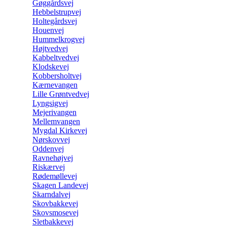
Gøggårdsvej
Hebbelstrupvej
Holtegårdsvej
Houenvej
Hummelkrogvej
Højtvedvej
Kabbeltvedvej
Klodskevej
Kobbersholtvej
Kærnevangen
Lille Grøntvedvej
Lyngsigvej
Mejerivangen
Mellemvangen
Mygdal Kirkevej
Nørskovvej
Oddenvej
Ravnehøjvej
Riskærvej
Rødemøllevej
Skagen Landevej
Skarndalvej
Skovbakkevej
Skovsmosevej
Sletbakkevej