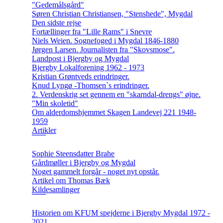
"Gedemålsgård"
Søren Christian Christiansen, "Stenshede", Mygdal
Den sidste rejse
Fortællinger fra "Lille Rams" i Snevre
Niels Weien. Sognefoged i Mygdal 1846-1880
Jørgen Larsen. Journalisten fra "Skovsmose".
Landpost i Bjergby og Mygdal
Bjergby Lokalforening 1962 - 1973
Kristian Grøntveds erindringer.
Knud Lyngø -Thomsen`s erindringer.
2. Verdenskrig set gennem en "skarndal-drengs" øjne.
"Min skoletid"
Om alderdomshjemmet Skagen Landevej 221 1948-
1959
Artikler
Sophie Steensdatter Brahe
Gårdmøller i Bjergby og Mygdal
Noget gammelt forgår - noget nyt opstår.
Artikel om Thomas Bæk
Kildesamlinger
Historien om KFUM spejderne i Bjergby Mygdal 1972 -
2021