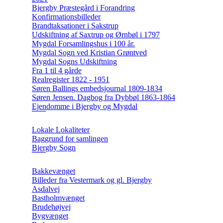
Bjergby Præstegård i Forandring
Konfirmationsbilleder
Brandtaksationer i Sakstrup
Udskiftning af Saxtrup og Ørnbøl i 1797
Mygdal Forsamlingshus i 100 år.
Mygdal Sogn ved Kristian Grøntved
Mygdal Sogns Udskiftning
Fra 1 til 4 gårde
Realregister 1822 - 1951
Søren Ballings embedsjournal 1809-1834
Søren Jensen. Dagbog fra Dybbøl 1863-1864
Ejendomme i Bjergby og Mygdal
Lokale Lokaliteter
Baggrund for samlingen
Bjergby Sogn
Bakkevænget
Billeder fra Vestermark og gl. Bjergby
Asdalvej
Bastholmvænget
Brudehøjvej
Bygvænget