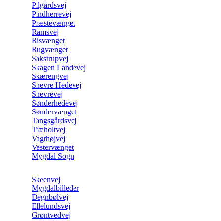
Pilgårdsvej
Pindherrevej
Præstevænget
Ramsvej
Risvænget
Rugvænget
Sakstrupvej
Skagen Landevej
Skærengvej
Snevre Hedevej
Snevrevej
Sønderhedevej
Søndervænget
Tangsgårdsvej
Træholtvej
Vagthøjvej
Vestervænget
Mygdal Sogn
Skeenvej
Mygdalbilleder
Degnbølvej
Ellelundsvej
Grøntvedvej