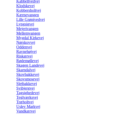
Kabbeltvedvej
Klodskevej
Kobbersholtvej
Kærnevangen
Lille Grøntvedvej
Lyngsigvej
Mejerivangen
Mellemvangen
Mygdal Kirkevej
Nørskovvej
Oddenvej
Ravnehøjvej
Riskærvej
Rødemøllevej
Skagen Landevej
Skarndalvej
Skovbakkevej
Skovsmosevej
Sletbakkevej
Svibjergvej
Tagsighedevej
Teglværksvej
Træholtvej
Uslev Markvej
Vandkærvej