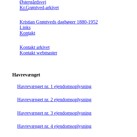
Østergårdsvej
Kr.Grøntved-arkivet
Kristian Grøntveds dagbøger 1880-1952
Links
Kontakt
Kontakt arkivet
Kontakt webmaster
Havrevænget
Havrevænget nr. 1 ejendomsoplysning
Havrevænget nr. 2 ejendomsoplysning
Havrevænget nr. 3 ejendomsoplysning
Havrevænget nr. 4 ejendomsoplysning