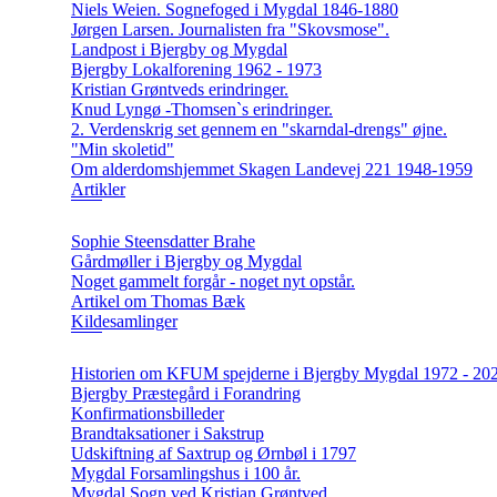
Niels Weien. Sognefoged i Mygdal 1846-1880
Jørgen Larsen. Journalisten fra "Skovsmose".
Landpost i Bjergby og Mygdal
Bjergby Lokalforening 1962 - 1973
Kristian Grøntveds erindringer.
Knud Lyngø -Thomsen`s erindringer.
2. Verdenskrig set gennem en "skarndal-drengs" øjne.
"Min skoletid"
Om alderdomshjemmet Skagen Landevej 221 1948-1959
Artikler
Sophie Steensdatter Brahe
Gårdmøller i Bjergby og Mygdal
Noget gammelt forgår - noget nyt opstår.
Artikel om Thomas Bæk
Kildesamlinger
Historien om KFUM spejderne i Bjergby Mygdal 1972 - 20
Bjergby Præstegård i Forandring
Konfirmationsbilleder
Brandtaksationer i Sakstrup
Udskiftning af Saxtrup og Ørnbøl i 1797
Mygdal Forsamlingshus i 100 år.
Mygdal Sogn ved Kristian Grøntved