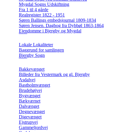
Mygdal Sogns Udskiftning
Fra 1 til 4 gårde
Realregister 1822 - 1951
Søren Ballings embedsjournal 1809-1834
Søren Jensen. Dagbog fra Dybbøl 1863-1864
Ejendomme i Bjergby og Mygdal
Lokale Lokaliteter
Baggrund for samlingen
Bjergby Sogn
Bakkevænget
Billeder fra Vestermark og gl. Bjergby
Asdalvej
Bastholmvænget
Brudehøjvej
Bygvænget
Bækværnet
Dalvænget
Degnevænget
Digevænget
Ejstrupvej
Gammeljordvej