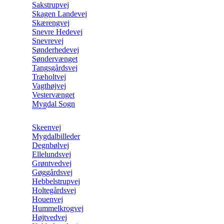
Sakstrupvej
Skagen Landevej
Skærengvej
Snevre Hedevej
Snevrevej
Sønderhedevej
Søndervænget
Tangsgårdsvej
Træholtvej
Vagthøjvej
Vestervænget
Mygdal Sogn
Skeenvej
Mygdalbilleder
Degnbølvej
Ellelundsvej
Grøntvedvej
Gøggårdsvej
Hebbelstrupvej
Holtegårdsvej
Houenvej
Hummelkrogvej
Højtvedvej