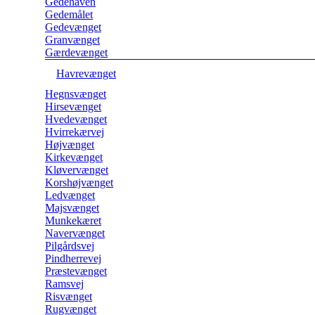
Gedehaven
Gedemålet
Gedevænget
Granvænget
Gærdevænget
Havrevænget
Hegnsvænget
Hirsevænget
Hvedevænget
Hvirrekærvej
Højvænget
Kirkevænget
Kløvervænget
Korshøjvænget
Ledvænget
Majsvænget
Munkekæret
Navervænget
Pilgårdsvej
Pindherrevej
Præstevænget
Ramsvej
Risvænget
Rugvænget