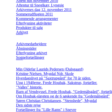
Åbent hus november 2010
Aftentur til Sneglkær, Lyngsig
Arkivernes dag 12. november 2011
Sommerudflugten 2011
Kommende arrangementer
Efterlysning aktiviteter
Produkter til salg
Arkivet
Arkivmedarbejdere
Åbningstider
Efterlysning arkivet
Sognefortællinger
Min Oldefar Laurids Pedersen (Dalsgaard)
Kristine Nielsen. Mygdal Ndr. Skole
Hverdagslivet på "Saxtrupgård" for 70 år siden.
Ung i 1940erne. Frede Houbak, Sakstrup, fortæller.
"Valles" historie.
Barn af Vendsyssel. Frede Houbak, "Gedemålsgård", fortælle
Om Houbak-slægten og de 6 søskende fra "Gedemålsgård"
Søren Christian Christiansen, "Stenshede", Mygdal
Den sidste rejse
Fortællinger fra "Lille Rams" i Snevre